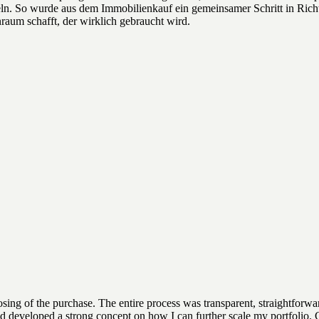
eln. So wurde aus dem Immobilienkauf ein gemeinsamer Schritt in Ric
raum schafft, der wirklich gebraucht wird.
osing of the purchase. The entire process was transparent, straightforward
nd developed a strong concept on how I can further scale my portfolio.