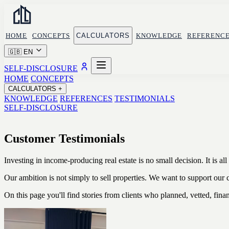
HOME
CONCEPTS
CALCULATORS
KNOWLEDGE
REFERENC
🇬🇧
EN
SELF-DISCLOSURE
HOME
CONCEPTS
CALCULATORS
+
KNOWLEDGE
REFERENCES
TESTIMONIALS
SELF-DISCLOSURE
Customer Testimonials
Investing in income-producing real estate is no small decision. It is all
Our ambition is not simply to sell properties. We want to support our cl
On this page you'll find stories from clients who planned, vetted, fi